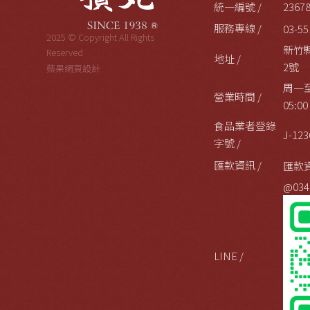
統一編號 /
2367
服務專線 /
03-55
2025 © Copyright All Rights
新竹
Reserved
地址 /
2號
蘋果網頁設計
周一至
營業時間 /
05:00
食品業者登錄
J-123
字號 /
匯款資訊 /
匯款
@034
LINE /