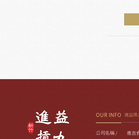
OUR INFO
進益摃
公司名稱 /
進吉