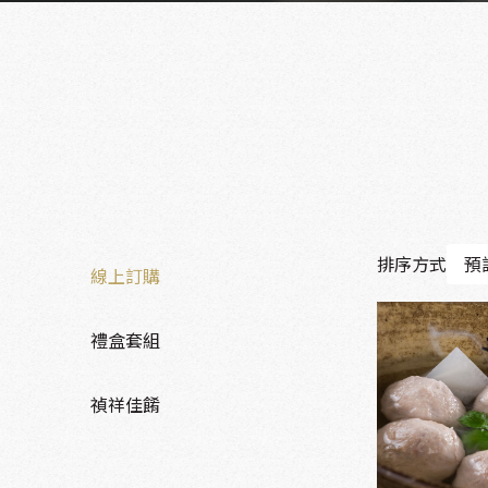
排序方式
預
線上訂購
禮盒套組
禎祥佳餚