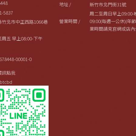
8448
地址 /
新竹市北門街31號
1-5837
周二至周日早上09:00-
營業時間 /
09:00(每週一公休)(
縣竹北市中正西路1066巷
業時間請見官網或店內
周五 早上08:00-下午
678448-00001-0
資訊點我
btcbd