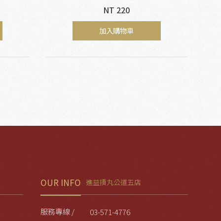
NT 220
加入購物車
OUR INFO
進益摃丸公道五店
服務專線 /
03-571-4776