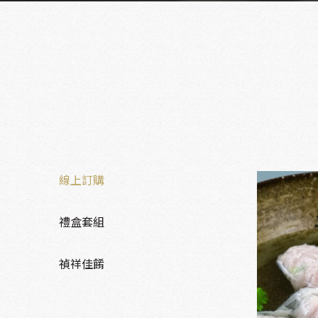
線上訂購
禮盒套組
禎祥佳餚