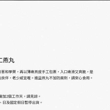
工燕丸
青蔥和荸薺，再以薄嫩燕皮手工包裹，入口嫩滑又爽脆，是
的良伴，老少咸宜喔。進益燕丸不加防腐劑，請安心食用。
需加2個工作天，請見諒。
、日及國定假日暫停出貨。