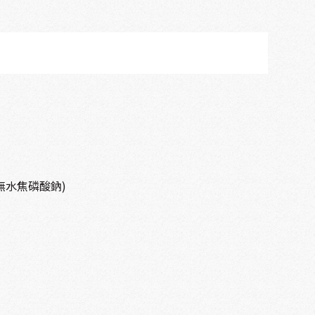
無水焦磷酸鈉)