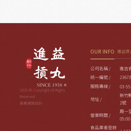
OUR INFO
進益摃
公司名稱 /
進吉
統一編號 /
2367
服務專線 /
03-55
2025 © Copyright All Rights
新竹
Reserved
地址 /
2號
蘋果網頁設計
周一至
營業時間 /
05:00
食品業者登錄