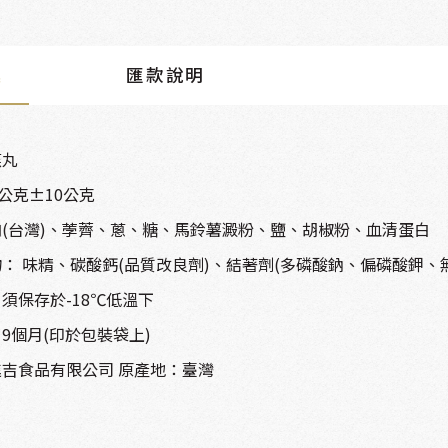
述
匯款說明
燕丸
0公克±10公克
(台灣)、荸薺、蔥、糖、馬鈴薯澱粉、鹽、胡椒粉、血清蛋白
： 味精、碳酸鈣(品質改良劑)、結著劑(多磷酸鈉、偏磷酸鉀、
須保存於-18℃低溫下
9個月(印於包裝袋上)
吉食品有限公司 原產地：臺灣