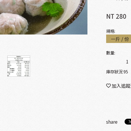
NT 280
規格:
一斤 / 份
數量:
庫存狀況 95
加入追蹤
share