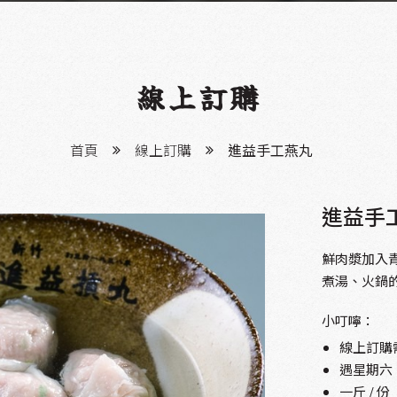
線上訂購
首頁
線上訂購
進益手工燕丸
進益手
鮮肉漿加入
煮湯、火鍋
小叮嚀：
線上訂購
遇星期六
一斤 / 份