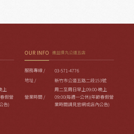
OUR INFO
進益摃丸公道五店
服務專線 /
03-571-4776
地址 /
新竹市公道五路二段153號
晚上
周二至周日早上09:00-晚上
年節春假營
營業時間 /
09:00(每週一公休)(年節春假營
公告)
業時間請見官網或店內公告)