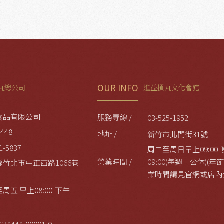
OUR INFO
丸總公司
進益摃丸文化會館
食品有限公司
服務專線 /
03-525-1952
8448
地址 /
新竹市北門街31號
1-5837
周二至周日早上09:00-
營業時間 /
09:00(每週一公休)(
縣竹北市中正西路1066巷
業時間請見官網或店內
周五 早上08:00-下午