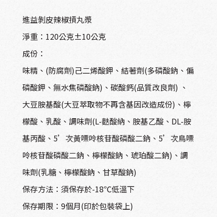
進益剝皮辣椒摃丸漿
淨重：120公克±10公克
成份：
味精、(防腐劑)己二烯酸鉀、結著劑(多磷酸鈉、偏
磷酸鉀、無水焦磷酸鈉)、碳酸鈣(品質改良劑) 、
大豆胺基酸(大豆萃取物不再含基因改造成份)、檸
檬酸、乳酸、調味劑(L-麩酸納、胺基乙酸、DL-胺
基丙酸、5’次黃嘌呤核苷酸磷酸二鈉、5’次鳥嘌
呤核苷酸磷酸二鈉、檸檬酸鈉、琥珀酸二鈉)、調
味劑(乳糖、檸檬酸鈉、甘草酸鈉)
保存方法：須保存於-18℃低溫下
保存期限：9個月(印於包裝袋上)