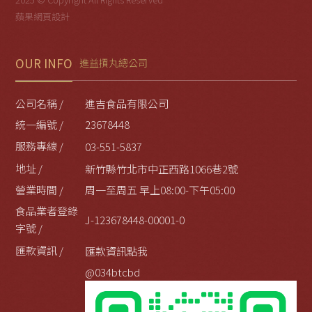
蘋果網頁設計
OUR INFO
進益摃丸總公司
公司名稱 /
進吉食品有限公司
統一編號 /
23678448
服務專線 /
03-551-5837
地址 /
新竹縣竹北市中正西路1066巷2號
營業時間 /
周一至周五 早上08:00-下午05:00
食品業者登錄
J-123678448-00001-0
字號 /
匯款資訊 /
匯款資訊點我
@034btcbd