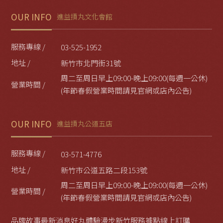
OUR INFO
進益摃丸文化會館
服務專線 /
03-525-1952
地址 /
新竹市北門街31號
周二至周日早上09:00-晚上09:00(每週一公休)
營業時間 /
(年節春假營業時間請見官網或店內公告)
OUR INFO
進益摃丸公道五店
服務專線 /
03-571-4776
地址 /
新竹市公道五路二段153號
周二至周日早上09:00-晚上09:00(每週一公休)
營業時間 /
(年節春假營業時間請見官網或店內公告)
品牌故事
最新消息
好丸體驗
漫步新竹
服務據點
線上訂購