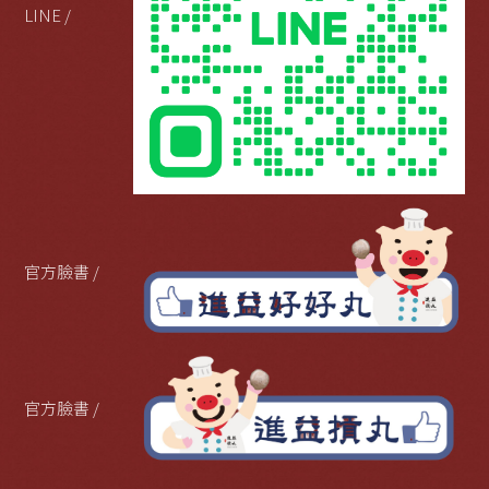
LINE /
官方臉書 /
官方臉書 /