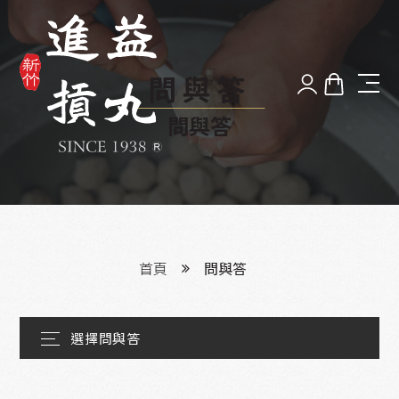
問與答
品牌故事
問與答
最新消息
好丸體驗
首頁
問與答
漫步新竹
服務據點