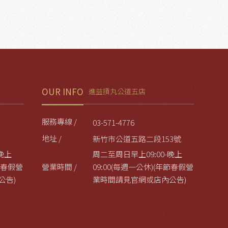
OUR INFO
進益摃丸公道五店
服務專線 /
03-571-4776
地址 /
新竹市公道五路二段153號
晚上
周二至周日早上09:00-晚上
年節春假營
營業時間 /
09:00(每週一公休)(年節春假營
公告)
業時間請見官網或店內公告)