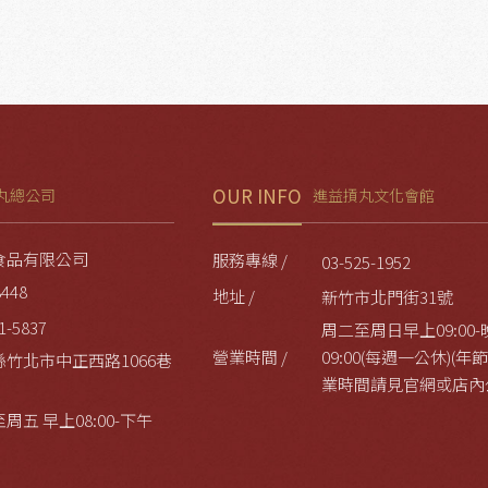
OUR INFO
丸總公司
進益摃丸文化會館
食品有限公司
服務專線 /
03-525-1952
8448
地址 /
新竹市北門街31號
1-5837
周二至周日早上09:00-
營業時間 /
09:00(每週一公休)(
縣竹北市中正西路1066巷
業時間請見官網或店內
周五 早上08:00-下午