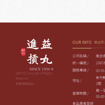
OUR INFO
進益摃
公司名稱 /
進吉
統一編號 /
2367
服務專線 /
03-55
2025 © Copyright All Rights
新竹
Reserved
地址 /
2號
蘋果網頁設計
周一至
營業時間 /
05:00
食品業者登錄