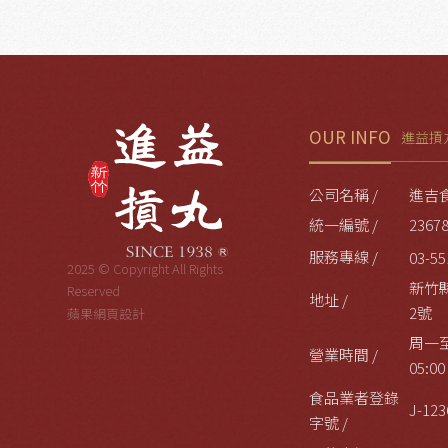
OUR INFO
進益摃
公司名稱 /
進吉
統一編號 /
2367
服務專線 /
03-55
2025 © Copyright All Rights
新竹
Reserved
地址 /
2號
蘋果網頁設計
周一至
營業時間 /
05:00
食品業者登錄
J-123
字號 /