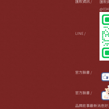
匯款資訊 /
匯款
@034
LINE /
官方臉書 /
官方臉書 /
品牌故事
最新消息
好