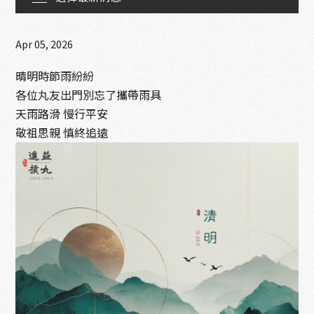
線上訂購
Apr 05, 2026
聯絡我們
晴明時節雨紛紛
各位丸友出門別忘了攜帶雨具
天雨路滑 慢行平安
敬祖思親 慎終追遠