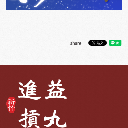
share