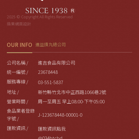
2025 © Copyright All Rights Reserved
蘋果網頁設計
OUR INFO
進益摃丸總公司
公司名稱 /
進吉食品有限公司
統一編號 /
23678448
服務專線 /
03-551-5837
地址 /
新竹縣竹北市中正西路1066巷2號
營業時間 /
周一至周五 早上08:00-下午05:00
食品業者登錄
J-123678448-00001-0
字號 /
匯款資訊 /
匯款資訊點我
@034btcbd