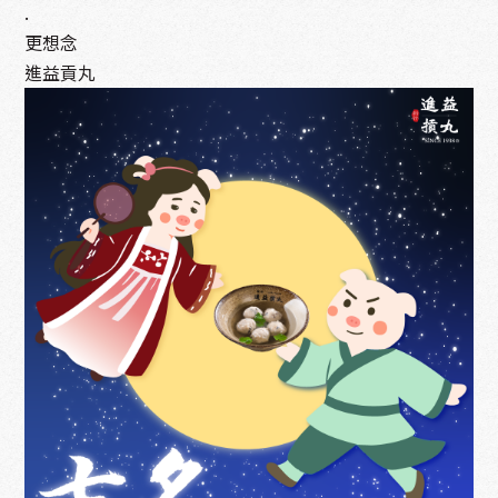
.
更想念
進益貢丸