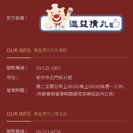
官方臉書 /
OUR INFO
進益摃丸文化會館
服務專線 /
03-525-1952
地址 /
新竹市北門街31號
周二至周日早上09:00-晚上09:00(每週一公休)
營業時間 /
(年節春假營業時間請見官網或店內公告)
OUR INFO
進益摃丸公道五店
服務專線 /
03-571-4776