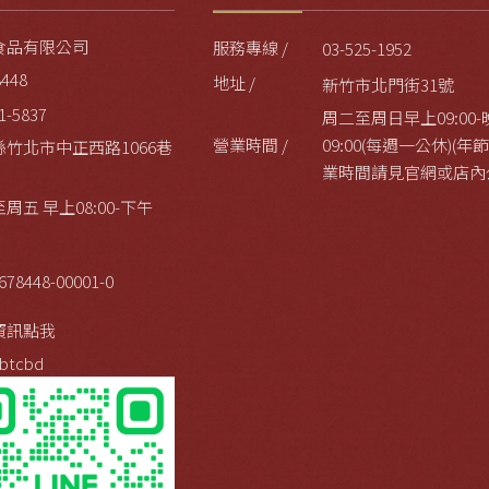
食品有限公司
服務專線 /
03-525-1952
8448
地址 /
新竹市北門街31號
1-5837
周二至周日早上09:00-
營業時間 /
09:00(每週一公休)(
縣竹北市中正西路1066巷
業時間請見官網或店內
周五 早上08:00-下午
678448-00001-0
資訊點我
btcbd