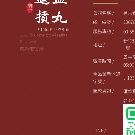
公司名稱 /
進吉
統一編號 /
2367
服務專線 /
03-55
2025 © Copyright All Rights
新竹
Reserved
地址 /
2號
蘋果網頁設計
周一至
營業時間 /
05:00
食品業者登錄
J-123
字號 /
匯款資訊 /
匯款
@034
LINE /