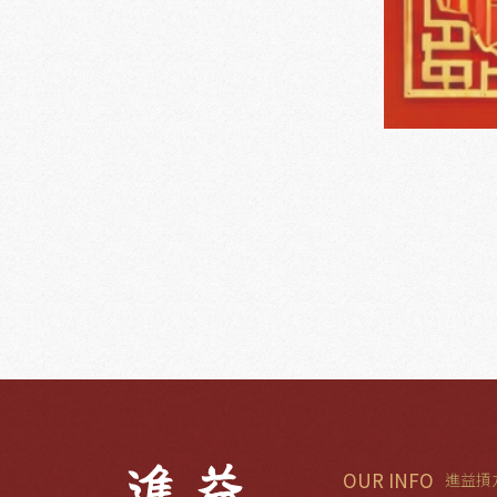
OUR INFO
進益摃