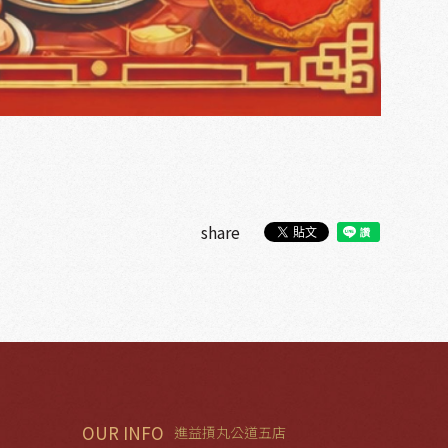
share
OUR INFO
進益摃丸公道五店