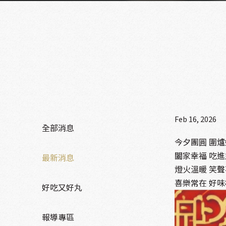
Feb 16, 2026
全部消息
今夕團圓 圍
闔家幸福 吃
最新消息
燈火溫暖 笑
喜樂常在 好
好吃又好丸
報導專區