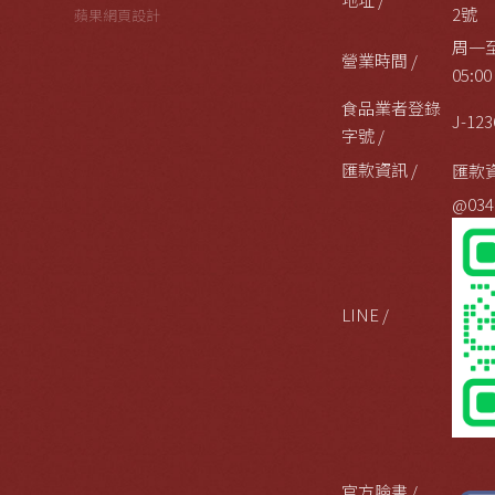
2號
蘋果網頁設計
周一至
營業時間 /
05:00
食品業者登錄
J-123
字號 /
匯款資訊 /
匯款
@034
LINE /
官方臉書 /