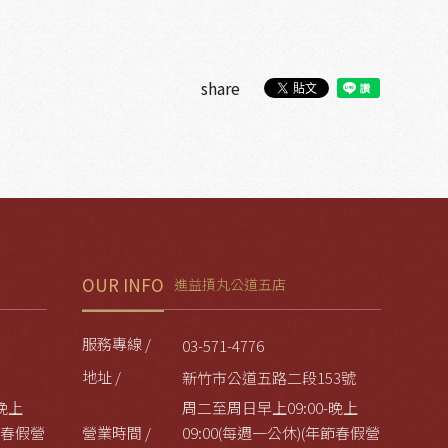
share
OUR INFO
進益摃丸公道五店
服務專線 /
03-571-4776
地址 /
新竹市公道五路二段153號
晚上
周二至周日早上09:00-晚上
年節春假營
營業時間 /
09:00(每週一公休)(年節春假營