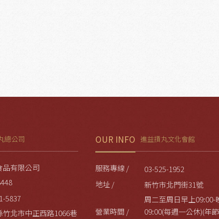
OUR INFO
丸總公司
進益摃丸文化會館
食品有限公司
服務專線 /
03-525-1952
8448
地址 /
新竹市北門街31號
1-5837
周二至周日早上09:00-
營業時間 /
09:00(每週一公休)(
縣竹北市中正西路1066巷